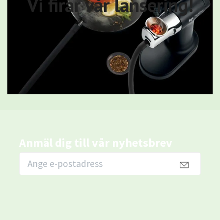
Vi firar vår lansering!
Anmäl dig till vår nyhetsbrev