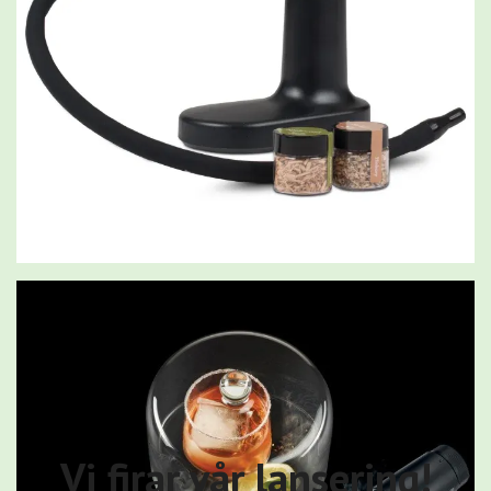
Vi firar vår lansering!