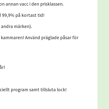
n annan vacc i den prisklassen.
d 99,9% på kortast tid!
m andra märken).
å kammaren! Använd präglade påsar för
år!
iellt program samt tillsluta lock!