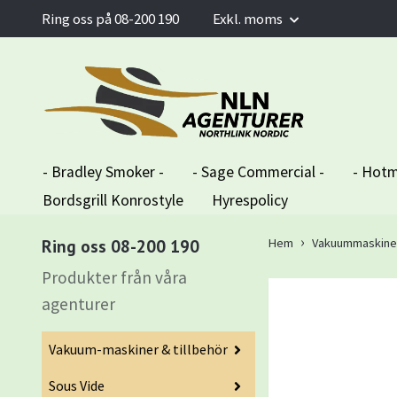
Ring oss på 08-200 190
Exkl. moms
- Bradley Smoker -
- Sage Commercial -
- Hotm
Bordsgrill Konrostyle
Hyrespolicy
Ring oss 08-200 190
Hem
Vakuummaskiner 
Produkter från våra
agenturer
Vakuum-maskiner & tillbehör
Sous Vide