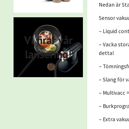
Nedan är Sta
Sensor vakuu
– Liquid con
Vi firar vår
– Vacka stor
lansering!
detta!
– Tömningsf
– Slang för 
– Multivacc 
– Burkprogra
– Extra vak