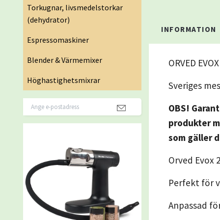
Torkugnar, livsmedelstorkar
(dehydrator)
INFORMATION
Espressomaskiner
Blender & Värmemixer
ORVED EVOX
Höghastighetsmixrar
Sveriges me
OBS! Garanti
produkter me
som gäller d
Orved Evox 
Perfekt för
Anpassad för