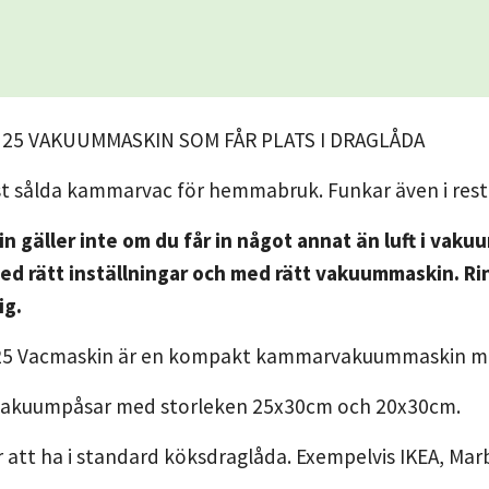
 25 VAKUUMMASKIN SOM FÅR PLATS I DRAGLÅDA
st sålda kammarvac för hemmabruk. Funkar även i rest
n gäller inte om du får in något annat än luft i vaku
d rätt inställningar och med rätt vakuummaskin. Rin
ig.
25 Vacmaskin är en kompakt kammarvakuummaskin me
 vakuumpåsar med storleken 25x30cm och 20x30cm.
 att ha i standard köksdraglåda. Exempelvis IKEA, M