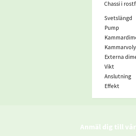
Chassi i rost
Svetslängd
Pump
Kammardime
Kammarvol
Externa dim
Vikt
Anslutning
Effekt
Anmäl dig till vå