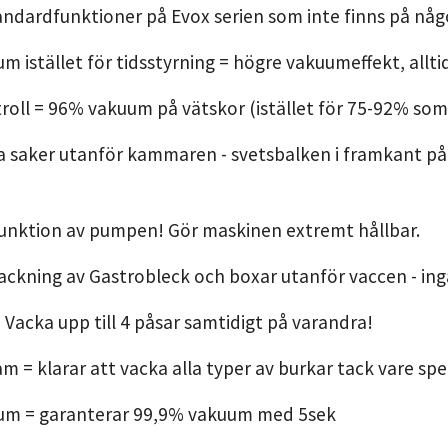
ndardfunktioner på Evox serien som inte finns på någo
m istället för tidsstyrning = högre vakuumeffekt, allti
troll = 96% vakuum på vätskor (istället för 75-92% so
a saker utanför kammaren - svetsbalken i framkant p
unktion av pumpen! Gör maskinen extremt hållbar.
vackning av Gastrobleck och boxar utanför vaccen - ing
= Vacka upp till 4 påsar samtidigt på varandra!
m = klarar att vacka alla typer av burkar tack vare spec
uum = garanterar 99,9% vakuum med 5sek