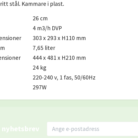
fritt stål. Kammare i plast.
26 cm
4 m3/h DVP
nsioner
303 x 293 x H110 mm
ym
7,65 liter
ensioner
444 x 481 x H210 mm
24 kg
220-240 v, 1 fas, 50/60Hz
297W
r nyhetsbrev