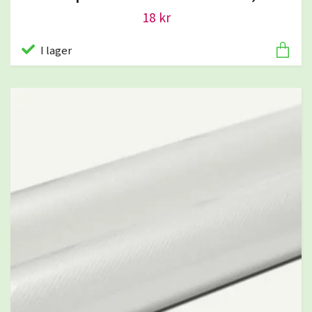
18 kr
I lager