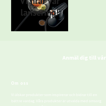
Vi firar vår
lansering!
Anmäl dig till vå
Om oss
Vi älskar produkter som inspirerar och bidrar till en
bättre vardag. Våra produkter är utvalda med omsorg