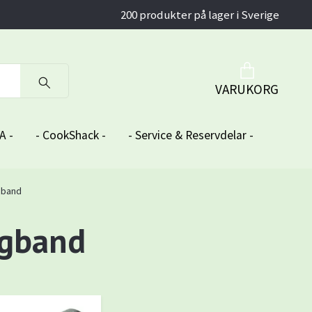
200 produkter på lager i Sverige
VARUKORG
A -
- CookShack -
- Service & Reservdelar -
gband
rgband