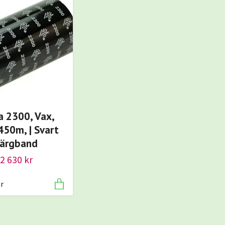
a 2300, Vax,
50m, | Svart
färgband
2 630 kr
er