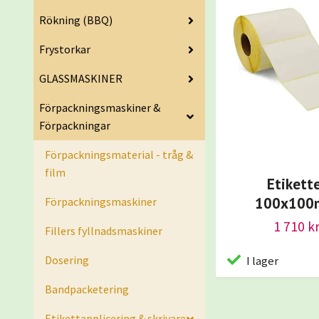
Rökning (BBQ)
Frystorkar
GLASSMASKINER
Förpackningsmaskiner &
Förpackningar
Förpackningsmaterial - tråg &
film
Etikett
100x10
Förpackningsmaskiner
1 710 k
Fillers fyllnadsmaskiner
Dosering
I lager
Bandpacketering
Etikettapplicering & skrivare