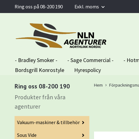
Ring oss på 08-200 190
Exkl. moms
- Bradley Smoker -
- Sage Commercial -
- Hotm
Bordsgrill Konrostyle
Hyrespolicy
Ring oss 08-200 190
Hem
Förpackningsma
Produkter från våra
agenturer
Vakuum-maskiner & tillbehör
Sous Vide