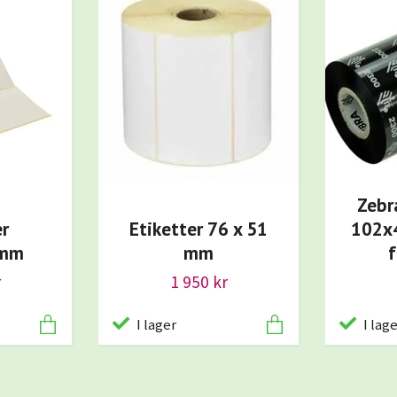
Zebr
er
Etiketter 76 x 51
102x4
0mm
mm
r
1 950 kr
I lager
I lag