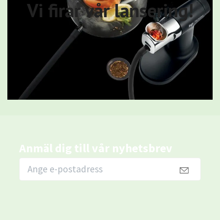
Vi firar vår lansering!
Anmäl dig till vår nyhetsbrev