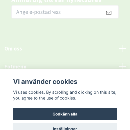
Om oss
Fotmeny
Vi använder cookies
Sociala medier
Vi uses cookies. By scrolling and clicking on this site,
you agree to the use of cookies.
Godkänn alla
© 2026 NLN agent Europe
Inställningar