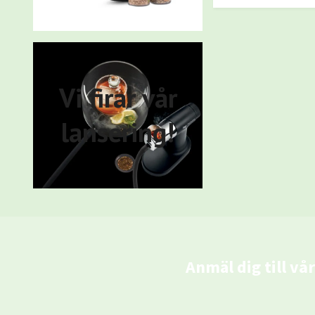
Vi firar vår
lansering!
Anmäl dig till vå