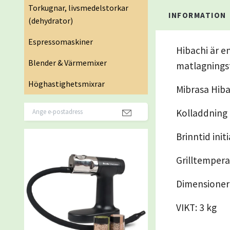
Torkugnar, livsmedelstorkar
INFORMATION
(dehydrator)
Espressomaskiner
Hibachi är en
Blender & Värmemixer
matlagningst
Höghastighetsmixrar
Mibrasa Hibach
Kolladdning 
Brinntid init
Grilltempera
Dimensioner
VIKT: 3 kg