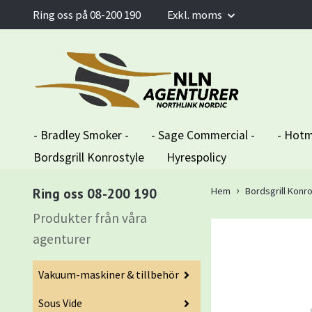
Ring oss på 08-200 190
Exkl. moms
- Bradley Smoker -
- Sage Commercial -
- Hotm
Bordsgrill Konrostyle
Hyrespolicy
Ring oss 08-200 190
Hem
Bordsgrill Konr
Produkter från våra
agenturer
Vakuum-maskiner & tillbehör
Sous Vide