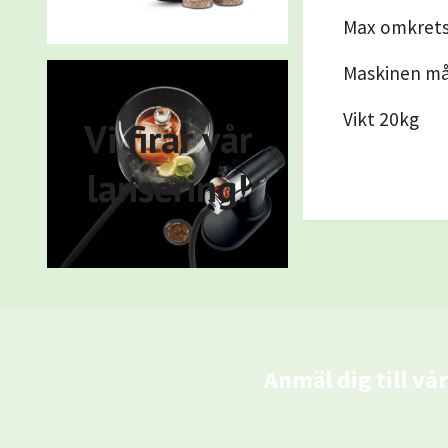
Max omkrets
Maskinen måt
Vikt 20kg
Vi firar vår
lansering!
Anmäl dig till vå