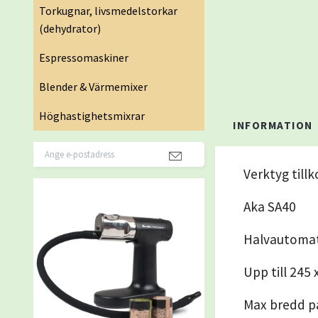
Torkugnar, livsmedelstorkar
(dehydrator)
Espressomaskiner
Blender & Värmemixer
Höghastighetsmixrar
INFORMATION
Verktyg til
Aka SA40
Halvautomat
Upp till 245
Max bredd p