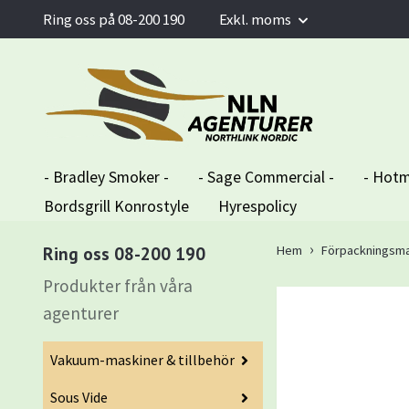
Ring oss på 08-200 190
Exkl. moms
- Bradley Smoker -
- Sage Commercial -
- Hotm
Bordsgrill Konrostyle
Hyrespolicy
Ring oss 08-200 190
Hem
Förpackningsma
Produkter från våra
agenturer
Vakuum-maskiner & tillbehör
Sous Vide