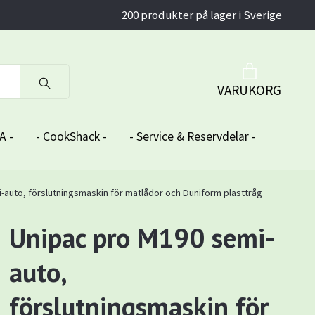
200 produkter på lager i Sverige
VARUKORG
A -
- CookShack -
- Service & Reservdelar -
-auto, förslutningsmaskin för matlådor och Duniform plasttråg
Unipac pro M190 semi-
auto,
förslutningsmaskin för