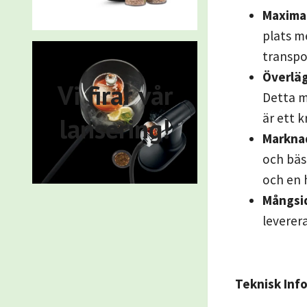
Maximal
plats m
transpo
Överläg
Vi firar vår
Detta m
är ett k
lansering!
Marknad
och bäs
och en 
Mångsi
leverer
Teknisk Inf