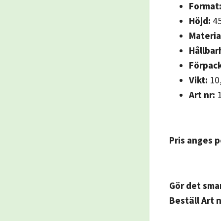
Format
Höjd:
4
Materia
Hållbar
Förpack
Vikt:
10,
Art nr:
1
Pris anges p
Gör det smar
Beställ Art 