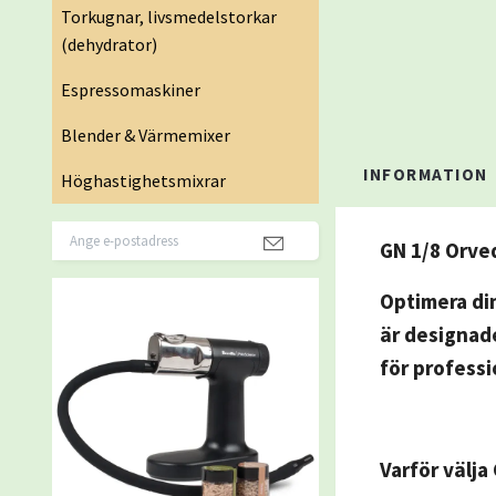
Torkugnar, livsmedelstorkar
(dehydrator)
Espressomaskiner
Blender & Värmemixer
INFORMATION
Höghastighetsmixrar
GN 1/8 Orve
Optimera di
är designade
för professi
Varför välja