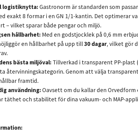
 logistiknytta:
Gastronorm är standarden som passar 
ed exakt 8 formar i en GN 1/1-kantin. Det optimerar va
rt – vilket sparar både pengar och miljö.
sen hållbarhet:
Med en godstjocklek på 0,6 mm erbjude
öjliggör en hållbarhet på upp till
30 dagar
, vilket gör
rav.
ens bästa miljöval:
Tillverkad i transparent PP-plast
ta återvinningskategorin. Genom att välja transparent m
hållbar framtid.
dig användning:
Oavsett om du kallar den Orvedform e
ar täthet och stabilitet för dina vakuum- och MAP-appli
ormation: