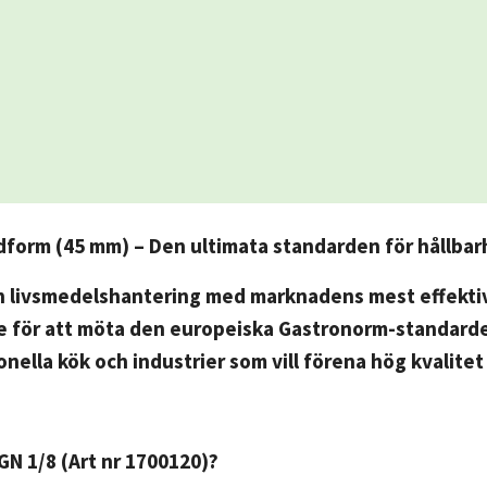
dform (45 mm) – Den ultimata standarden för hållba
n livsmedelshantering med marknadens mest effektiv
 för att möta den europeiska Gastronorm-standarden, 
onella kök och industrier som vill förena hög kvalite
 GN 1/8 (Art nr 1700120)?