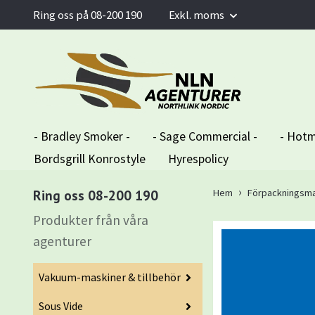
Ring oss på 08-200 190
Exkl. moms
- Bradley Smoker -
- Sage Commercial -
- Hotm
Bordsgrill Konrostyle
Hyrespolicy
Ring oss 08-200 190
Hem
Förpackningsma
Produkter från våra
agenturer
Vakuum-maskiner & tillbehör
Sous Vide