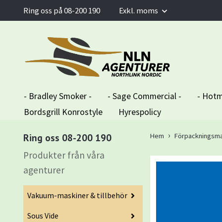
Ring oss på 08-200 190
Exkl. moms
- Bradley Smoker -
- Sage Commercial -
- Hotm
Bordsgrill Konrostyle
Hyrespolicy
Ring oss 08-200 190
Hem
Förpackningsma
Produkter från våra
agenturer
Vakuum-maskiner & tillbehör
Sous Vide