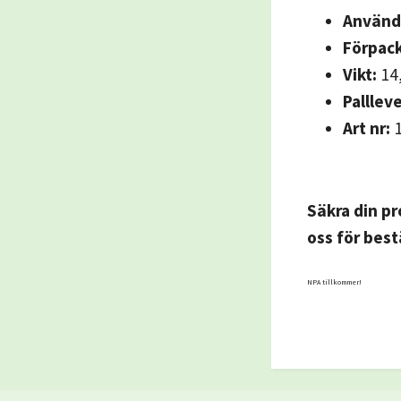
Använd
Förpack
Vikt:
14,
Palllev
Art nr:
1
Säkra din p
oss för best
NPA tillkommer!