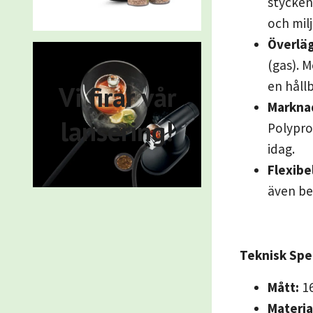
stycken
och mil
Överläg
(gas). 
en hållb
Vi firar vår
Marknad
lansering!
Polypro
idag.
Flexibe
även bes
Teknisk Spec
Mått:
16
Materia