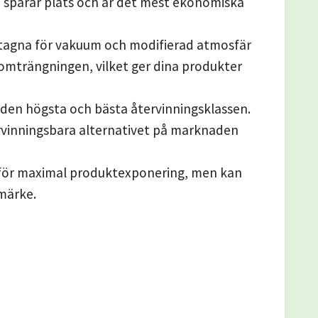
, sparar plats och är det mest ekonomiska
mtagna för vakuum och modifierad atmosfär
omträngningen, vilket ger dina produkter
 den högsta och bästa återvinningsklassen.
ervinningsbara alternativet på marknaden
 för maximal produktexponering, men kan
umärke.