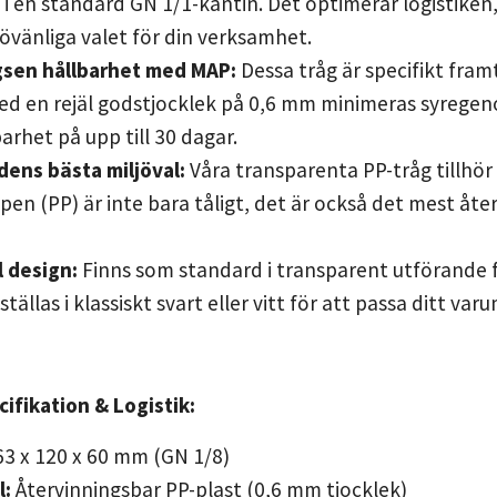
 i en standard GN 1/1-kantin. Det optimerar logistiken
jövänliga valet för din verksamhet.
sen hållbarhet med MAP:
Dessa tråg är specifikt fra
Med en rejäl godstjocklek på 0,6 mm minimeras syregen
arhet på upp till 30 dagar.
ens bästa miljöval:
Våra transparenta PP-tråg tillhör
pen (PP) är inte bara tåligt, det är också det mest åt
l design:
Finns som standard i transparent utförande
tällas i klassiskt svart eller vitt för att passa ditt var
ifikation & Logistik:
3 x 120 x 60 mm (GN 1/8)
l:
Återvinningsbar PP-plast (0,6 mm tjocklek)