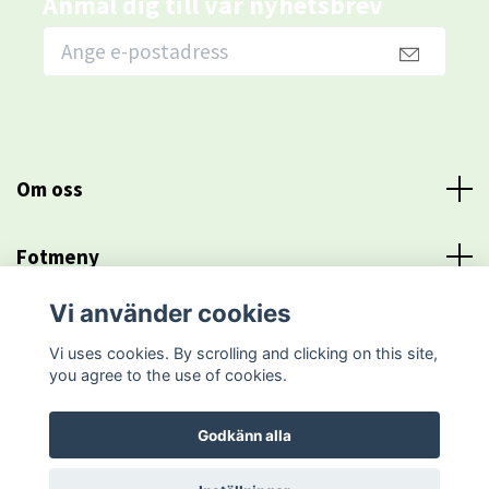
Anmäl dig till vår nyhetsbrev
Om oss
Fotmeny
Vi använder cookies
Sociala medier
Vi uses cookies. By scrolling and clicking on this site,
you agree to the use of cookies.
Godkänn alla
© 2026 NLN agent Europe