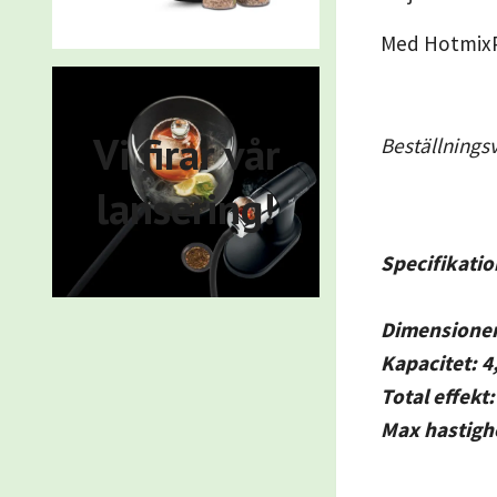
Med HotmixPR
Vi firar vår
Beställnin
lansering!
Specifikatio
Dimensioner
Kapacitet: 4,
Total effekt
Max hastigh