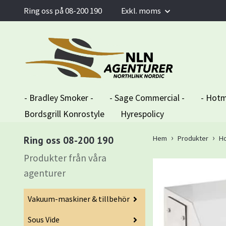
Ring oss på 08-200 190
Exkl. moms
- Bradley Smoker -
- Sage Commercial -
- Hotm
Bordsgrill Konrostyle
Hyrespolicy
Ring oss 08-200 190
Hem
Produkter
Ho
Produkter från våra
agenturer
Vakuum-maskiner & tillbehör
Sous Vide