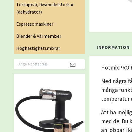
Torkugnar, livsmedelstorkar
(dehydrator)
Espressomaskiner
Blender & Värmemixer
INFORMATION
Höghastighetsmixrar
HotmixPRO F
Med några få
många funkti
temperatur d
Att ha möjli
med de. Du k
än jobbar i 