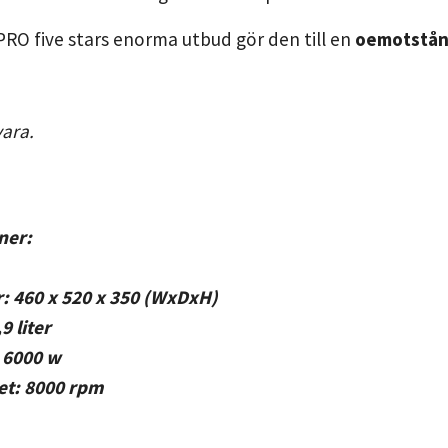
O five stars enorma utbud gör den till en
oemotståndl
gsvara.
ner:
: 460 x 520 x 350 (WxDxH)
9 liter
: 6000 w
et: 8000 rpm