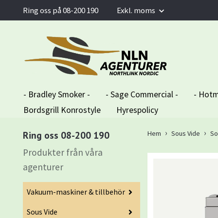
Ring oss på 08-200 190
Exkl. moms
- Bradley Smoker -
- Sage Commercial -
- Hotm
Bordsgrill Konrostyle
Hyrespolicy
Ring oss 08-200 190
Hem
Sous Vide
So
Produkter från våra
agenturer
Vakuum-maskiner & tillbehör
Sous Vide