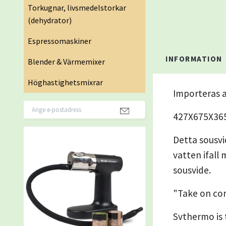
Torkugnar, livsmedelstorkar
(dehydrator)
Espressomaskiner
INFORMATION
Blender & Värmemixer
Höghastighetsmixrar
Importeras a
427X675X3
Detta sousvi
vatten ifall
sousvide.
"Take on co
Svthermo is 