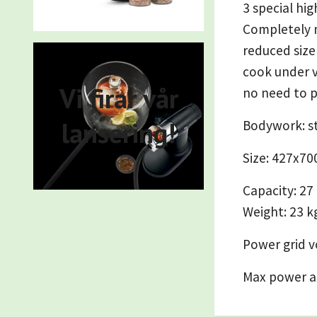
3 special hi
Completely m
reduced size
cook under 
Vi firar vår
no need to p
lansering!
Bodywork: st
Size: 427x7
Capacity: 27 
Weight: 23 k
Power grid 
Max power a