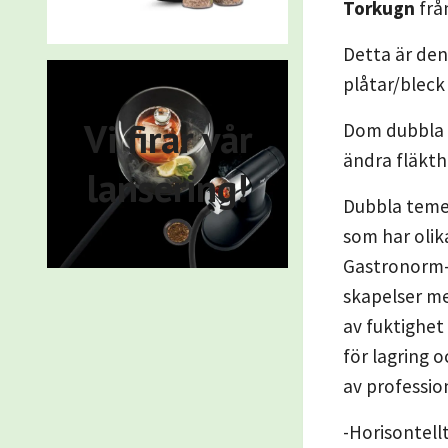
Torkugn
frå
Detta är den
plåtar/bleck
Vi firar vår
Dom dubbla f
ändra fläkth
lansering!
Dubbla teme
som har olik
Gastronorm-b
skapelser me
av fuktighet
för lagring 
av profession
-Horisontell