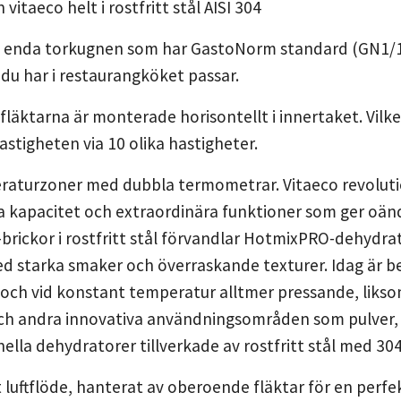
n vitaeco helt i rostfritt stål AISI 304
 enda torkugnen som har GastoNorm standard (GN1/1).
 du har i restaurangköket passar.
läktarna är monterade horisontellt i innertaket. Vilket
astigheten via 10 olika hastigheter.
raturzoner med dubbla termometrar. Vitaeco revolut
a kapacitet och extraordinära funktioner som ger oänd
rickor i rostfritt stål förvandlar HotmixPRO-dehydrat
d starka smaker och överraskande texturer. Idag är be
 och vid konstant temperatur alltmer pressande, liks
och andra innovativa användningsområden som pulver, sk
ella dehydratorer tillverkade av rostfritt stål med 304
t luftflöde, hanterat av oberoende fläktar för en perfe