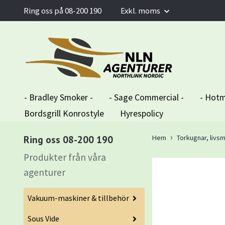
Ring oss på 08-200 190
Exkl. moms
- Bradley Smoker -
- Sage Commercial -
- Hotm
Bordsgrill Konrostyle
Hyrespolicy
Ring oss 08-200 190
Hem
Torkugnar, livs
Produkter från våra
agenturer
Vakuum-maskiner & tillbehör
Sous Vide