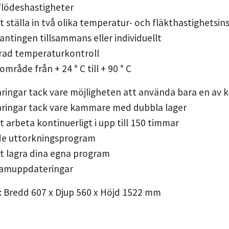
tflödeshastigheter
tt ställa in två olika temperatur- och fläkthastighetsi
ntingen tillsammans eller individuellt
grad temperaturkontroll
råde från + 24 ° C till + 90 ° C
ringar tack vare möjligheten att använda bara en av
aringar tack vare kammare med dubbla lager
t arbeta kontinuerligt i upp till 150 timmar
ade uttorkningsprogram
tt lagra dina egna program
ramuppdateringar
 Bredd 607 x Djup 560 x Höjd 1522 mm