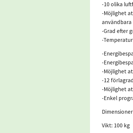
-10 olika luf
-Möjlighet a
användbara a
-Grad efter 
-Temperaturom
-Energibespa
-Energibesp
-Möjlighet at
-12 förlagr
-Möjlighet a
-Enkel prog
Dimensioner:
Vikt: 100 kg