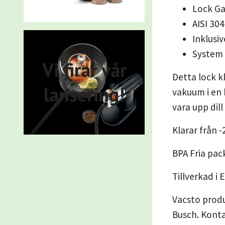
Lock Ga
AISI 30
Inklusi
System 
Vi firar vår
Detta lock k
lansering!
vakuum i en 
vara upp dil
Klarar från -
BPA Fria pac
Tillverkad i
Vacsto prod
Busch. Konta