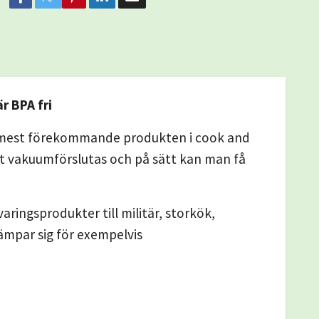
r BPA fri
en mest förekommande produkten i cook and
tt vakuumförslutas och på sätt kan man få
ringsprodukter till militär, storkök,
ämpar sig för exempelvis