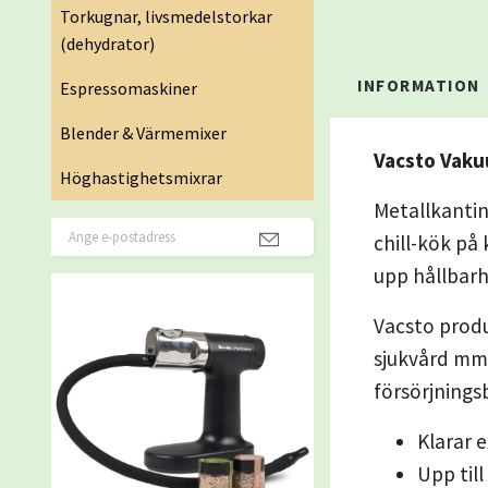
Torkugnar, livsmedelstorkar
(dehydrator)
INFORMATION
Espressomaskiner
Blender & Värmemixer
Vacsto Vakuu
Höghastighetsmixrar
Metallkantin
chill-kök på
upp hållbarh
Vacsto produ
sjukvård mm.
försörjning
Klarar 
Upp till