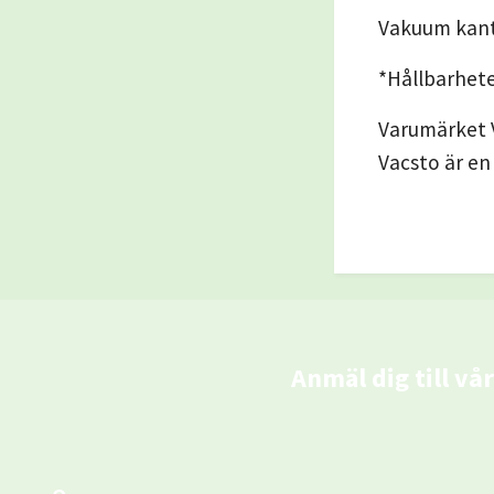
Vakuum kanti
*Hållbarhete
Varumärket V
Vacsto är en
Anmäl dig till vå