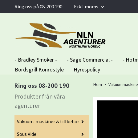
Ring oss på 08-200 190
Exkl. moms
- Bradley Smoker -
- Sage Commercial -
- Hotm
Bordsgrill Konrostyle
Hyrespolicy
Ring oss 08-200 190
Hem
Vakuummaskiner 
Produkter från våra
agenturer
Vakuum-maskiner & tillbehör
Sous Vide