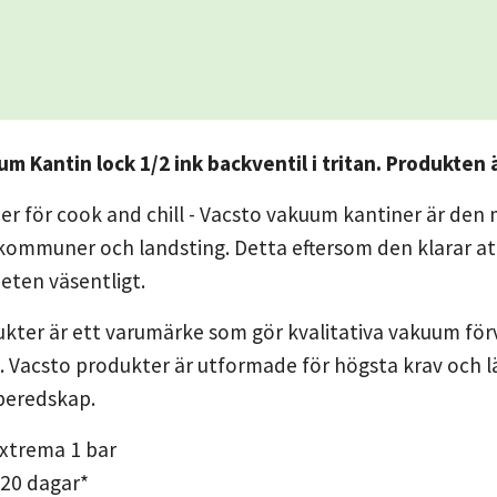
m Kantin lock 1/2 ink backventil i tritan. Produkten ä
er för cook and chill - Vacsto vakuum kantiner är d
 kommuner och landsting. Detta eftersom den klarar a
eten väsentligt.
kter är ett varumärke som gör kvalitativa vakuum förva
 Vacsto produkter är utformade för högsta krav och l
sberedskap.
extrema 1 bar
 20 dagar*