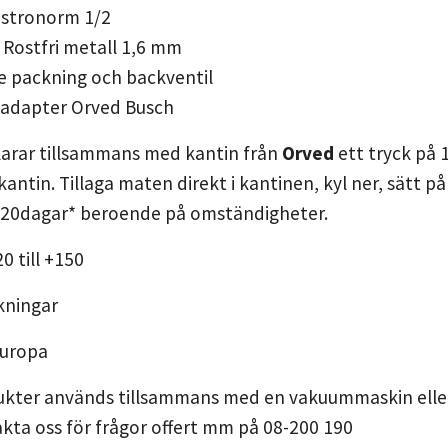
stronorm 1/2
4 Rostfri metall 1,6 mm
ve packning och backventil
adapter Orved Busch
larar tillsammans med kantin från
Orved
ett tryck på 
kantin. Tillaga maten direkt i kantinen, kyl ner, sätt 
l 20dagar* beroende på omständigheter.
20 till +150
kningar
 Europa
ukter används tillsammans med en vakuummaskin ell
kta oss för frågor offert mm på 08-200 190